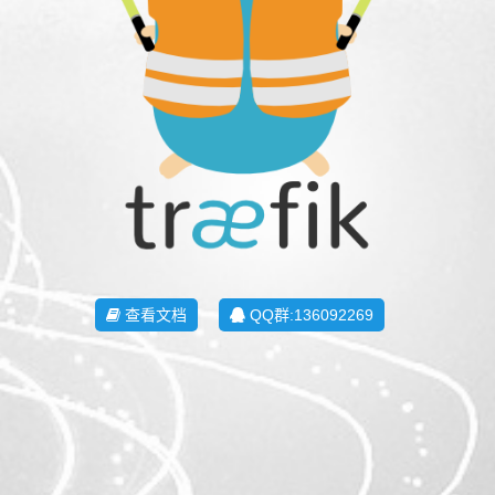
查看文档
QQ群:136092269